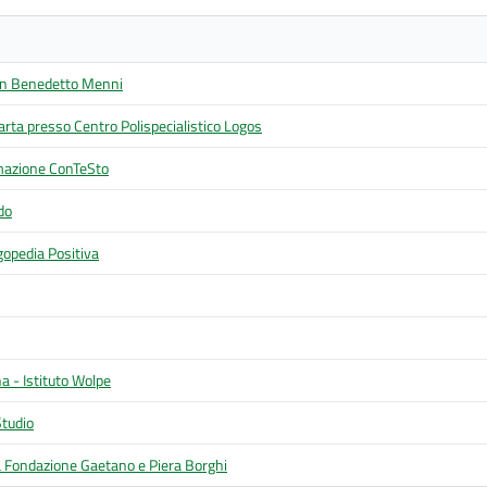
an Benedetto Menni
rta presso Centro Polispecialistico Logos
mazione ConTeSto
do
gopedia Positiva
na - Istituto Wolpe
Studio
a Fondazione Gaetano e Piera Borghi