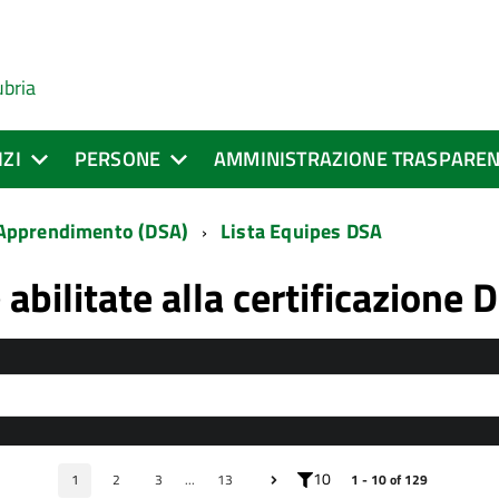
ubria
IZI
PERSONE
AMMINISTRAZIONE TRASPARE
 Apprendimento (DSA)
Lista Equipes DSA
 abilitate alla certificazione 
10
1
2
3
...
13
1 - 10 of 129