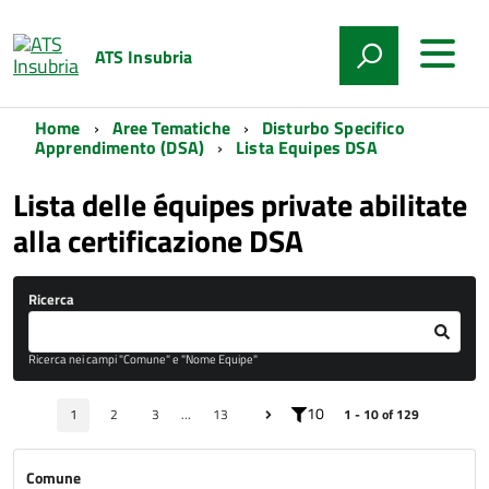
ATS Insubria
Home
Aree Tematiche
Disturbo Specifico
Apprendimento (DSA)
Lista Equipes DSA
Lista delle équipes private abilitate
alla certificazione DSA
Ricerca
Ricerca nei campi "Comune" e "Nome Equipe"
10
1
2
3
...
13
1 - 10 of 129
Comune