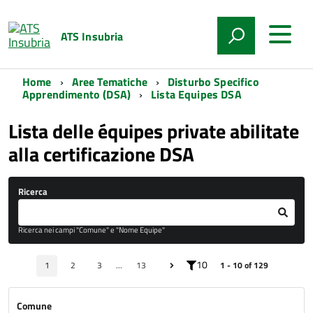
ATS Insubria
Home
Aree Tematiche
Disturbo Specifico
Apprendimento (DSA)
Lista Equipes DSA
Lista delle équipes private abilitate
alla certificazione DSA
Ricerca
Ricerca nei campi "Comune" e "Nome Equipe"
10
1
2
3
...
13
1 - 10 of 129
Comune