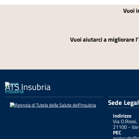
Vuoi i
Vuoi aiutarci a migliorare l
ATS Insubria
Sede Lega
Indirizzo
Via O.Rossi,
21100 - Var
PEC
protocollo@pe