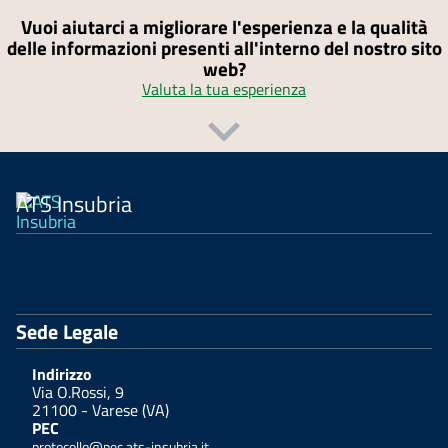
Vuoi aiutarci a migliorare l'esperienza e la qualità
delle informazioni presenti all'interno del nostro sito
web?
Valuta la tua esperienza
ATS Insubria
Sede Legale
Indirizzo
Via O.Rossi, 9
21100 - Varese (VA)
PEC
protocollo@pec.ats-insubria.it