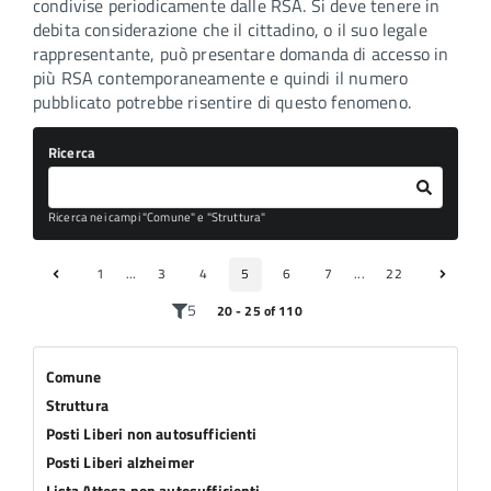
condivise periodicamente dalle RSA. Si deve tenere in
debita considerazione che il cittadino, o il suo legale
rappresentante, può presentare domanda di accesso in
più RSA contemporaneamente e quindi il numero
pubblicato potrebbe risentire di questo fenomeno.
Ricerca
Ricerca nei campi "Comune" e "Struttura"
1
...
3
4
5
6
7
...
22
5
20 - 25 of 110
Comune
Struttura
Posti Liberi non autosufficienti
Posti Liberi alzheimer
Lista Attesa non autosufficienti