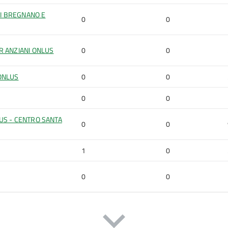
DI BREGNANO E
0
0
R ANZIANI ONLUS
0
0
ONLUS
0
0
0
0
US - CENTRO SANTA
0
0
1
0
0
0