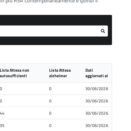
so in più RSA contemporaneamente e quindi il
Lista Attesa non
Lista Attesa
Dati
autosufficienti
alzheimer
aggiornati al
0
0
30/06/2026
0
0
30/06/2026
44
0
30/06/2026
35
0
30/06/2026