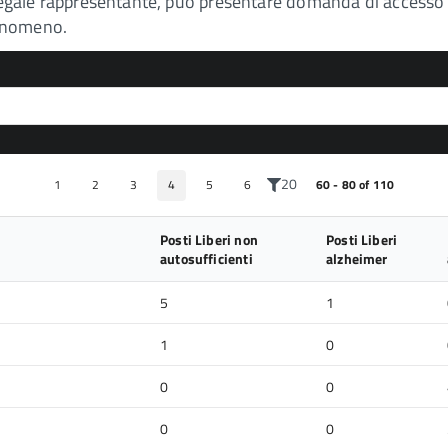
uo legale rappresentante, può presentare domanda di acces
fenomeno.
20
1
2
3
4
5
6
60 - 80 of 110
Posti Liberi non
Posti Liberi
autosufficienti
alzheimer
5
1
1
0
0
0
0
0