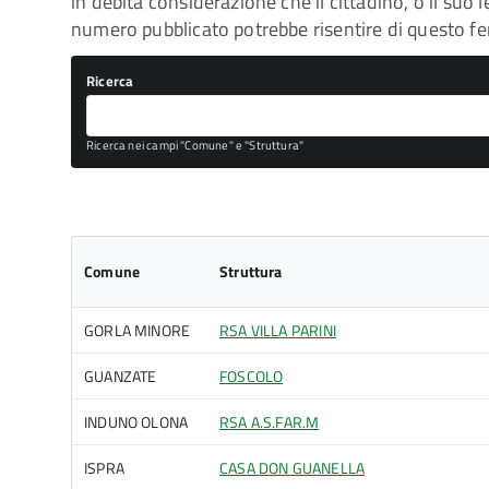
in debita considerazione che il cittadino, o il s
numero pubblicato potrebbe risentire di questo 
Ricerca
Ricerca nei campi "Comune" e "Struttura"
Comune
Struttura
GORLA MINORE
RSA VILLA PARINI
GUANZATE
FOSCOLO
INDUNO OLONA
RSA A.S.FAR.M
ISPRA
CASA DON GUANELLA