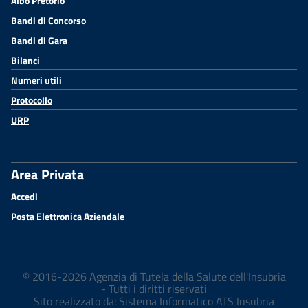
Albo Pretorio
Bandi di Concorso
Bandi di Gara
Bilanci
Numeri utili
Protocollo
URP
Area Privata
Accedi
Posta Elettronica Aziendale
© 2016-2026 Agenzia di Tutela della Salute dell'Insubria
- Tutti i diritti riservati
Sito realizzato da: Sistema Informatico ATS Insubria