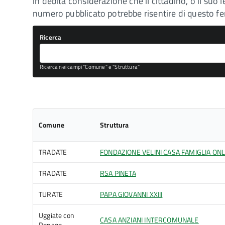
in debita considerazione che il cittadino, o il s
numero pubblicato potrebbe risentire di questo 
Ricerca
Ricerca nei campi "Comune" e "Struttura"
Comune
Struttura
TRADATE
FONDAZIONE VELINI CASA FAMIGLIA ON
TRADATE
RSA PINETA
TURATE
PAPA GIOVANNI XXIII
Uggiate con
CASA ANZIANI INTERCOMUNALE
Ronago