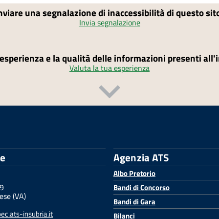
nviare una segnalazione di inaccessibilità di questo si
Invia segnalazione
'esperienza e la qualità delle informazioni presenti all
Valuta la tua esperienza
le
Agenzia ATS
Albo Pretorio
 9
Bandi di Concorso
ese (VA)
Bandi di Gara
c.ats-insubria.it
Bilanci