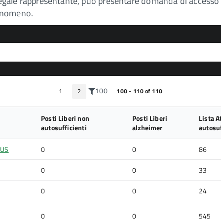
uo legale rappresentante, può presentare domanda di acces
fenomeno.
100
1
2
100 - 110 of 110
Posti Liberi non
Posti Liberi
Lista A
autosufficienti
alzheimer
autosuf
LUS
0
0
86
0
0
33
0
0
24
0
0
545