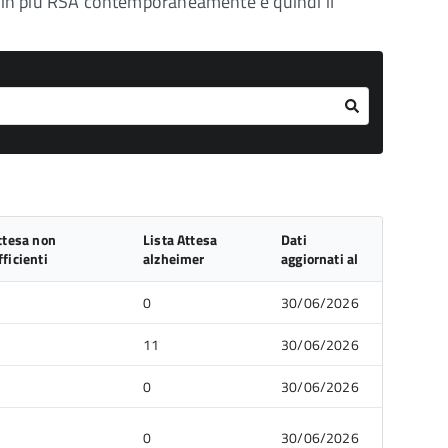
so in più RSA contemporaneamente e quindi il
ttesa non
Lista Attesa
Dati
ficienti
alzheimer
aggiornati al
0
30/06/2026
11
30/06/2026
0
30/06/2026
0
30/06/2026