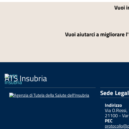
Vuoi i
Vuoi aiutarci a migliorare l
ATS Insubria
Sede Lega
Indirizzo
Via O.Rossi,
21100 - Var
PEC
protocollo@pe