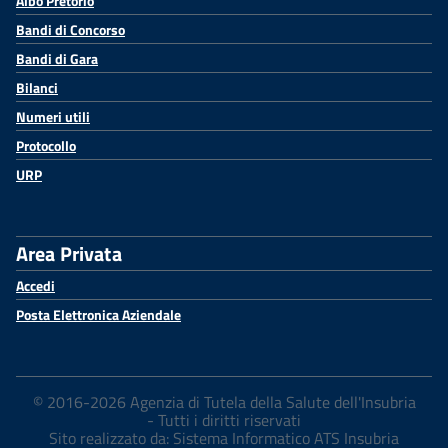
Albo Pretorio
Bandi di Concorso
Bandi di Gara
Bilanci
Numeri utili
Protocollo
URP
Area Privata
Accedi
Posta Elettronica Aziendale
© 2016-2026 Agenzia di Tutela della Salute dell'Insubria
- Tutti i diritti riservati
Sito realizzato da: Sistema Informatico ATS Insubria