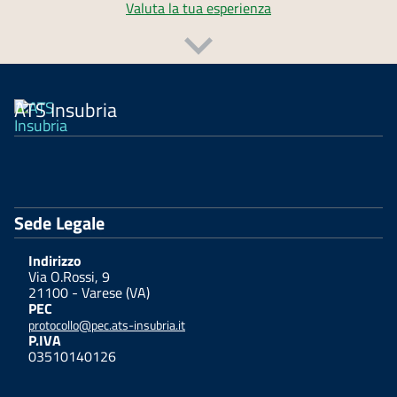
Valuta la tua esperienza
ATS Insubria
Sede Legale
Indirizzo
Via O.Rossi, 9
21100 - Varese (VA)
PEC
protocollo@pec.ats-insubria.it
P.IVA
03510140126