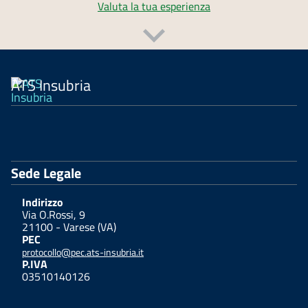
Valuta la tua esperienza
ATS Insubria
Sede Legale
Indirizzo
Via O.Rossi, 9
21100 - Varese (VA)
PEC
protocollo@pec.ats-insubria.it
P.IVA
03510140126