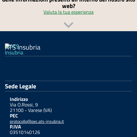
web?
Valuta la tua esperienza
ATS Insubria
Sede Legale
Indirizzo
Via O.Rossi, 9
21100 - Varese (VA)
PEC
protocollo@pec.ats-insubria.it
P.IVA
03510140126