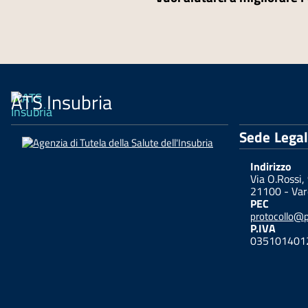
ATS Insubria
Sede Lega
Indirizzo
Via O.Rossi,
21100 - Var
PEC
protocollo@pe
P.IVA
035101401