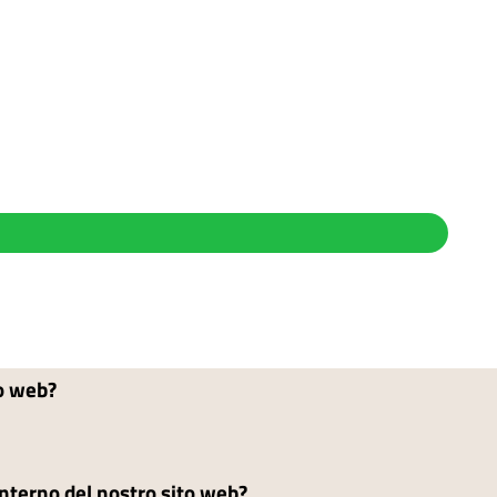
to web?
'interno del nostro sito web?