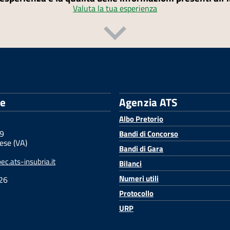
Valuta la tua esperienza
le
Agenzia ATS
Albo Pretorio
 9
Bandi di Concorso
ese (VA)
Bandi di Gara
c.ats-insubria.it
Bilanci
Numeri utili
26
Protocollo
URP