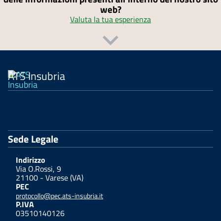
web?
Valuta la tua esperienza
ATS Insubria
Sede Legale
Indirizzo
Via O.Rossi, 9
21100 - Varese (VA)
PEC
protocollo@pec.ats-insubria.it
P.IVA
03510140126