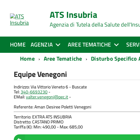
ATS Insubria
Agenzia di Tutela della Salute dell'Ins
HOME
AGENZIA
AREE TEMATICHE
SERV
Home
Aree Tematiche
Disturbo Specifico
Equipe Venegoni
Indirizzo: Via Vittorio Veneto 6 - Buscate
Tel:
340-6693230
-
EMail:
valter.venegoni@pec.it
-
Referente: Aman Desiree Poletti Venegoni
Territorio: EXTRA ATS INSUBRIA
Distretto: CASTANO PRIMO
Tariffa (€): Min: 490,00 - Max: 685,00