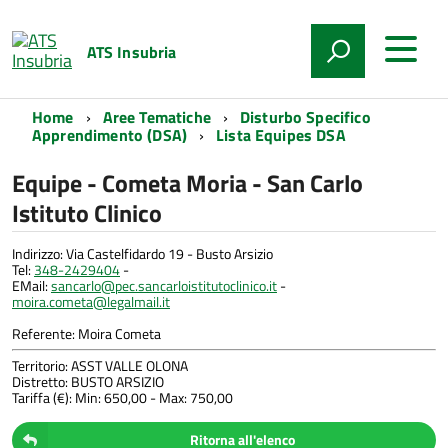
ATS Insubria
Home
Aree Tematiche
Disturbo Specifico
Apprendimento (DSA)
Lista Equipes DSA
Equipe - Cometa Moria - San Carlo
Istituto Clinico
Indirizzo: Via Castelfidardo 19 - Busto Arsizio
Tel:
348-2429404
-
EMail:
sancarlo@pec.sancarloistitutoclinico.it
-
moira.cometa@legalmail.it
Referente: Moira Cometa
Territorio: ASST VALLE OLONA
Distretto: BUSTO ARSIZIO
Tariffa (€): Min: 650,00 - Max: 750,00
Ritorna all'elenco