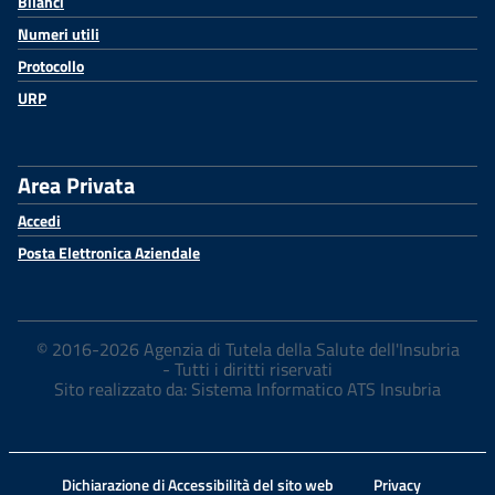
Bilanci
Numeri utili
Protocollo
URP
Area Privata
Accedi
Posta Elettronica Aziendale
© 2016-2026 Agenzia di Tutela della Salute dell'Insubria
- Tutti i diritti riservati
Sito realizzato da: Sistema Informatico ATS Insubria
Dichiarazione di Accessibilità del sito web
Privacy