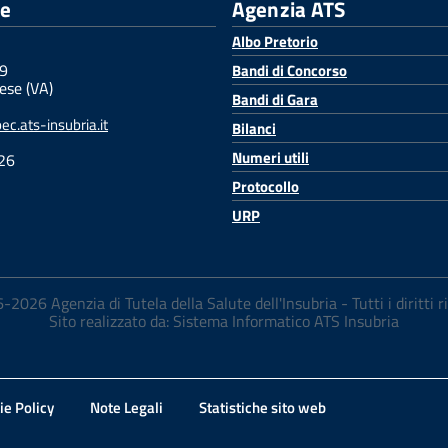
le
Agenzia ATS
Albo Pretorio
 9
Bandi di Concorso
ese (VA)
Bandi di Gara
c.ats-insubria.it
Bilanci
Numeri utili
26
Protocollo
URP
2026 Agenzia di Tutela della Salute dell'Insubria - Tutti i diritti r
Sito realizzato da: Sistema Informatico ATS Insubria
ie Policy
Note Legali
Statistiche sito web