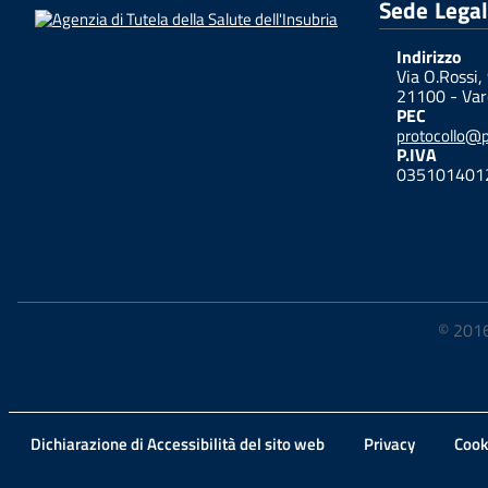
Sede Lega
Indirizzo
Via O.Rossi,
21100 - Var
PEC
protocollo@pe
P.IVA
035101401
© 2016-
Dichiarazione di Accessibilità del sito web
Privacy
Cook