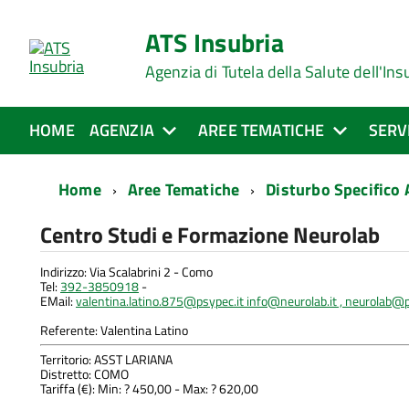
ATS Insubria
Agenzia di Tutela della Salute dell'Ins
HOME
AGENZIA
AREE TEMATICHE
SERV
Home
Aree Tematiche
Disturbo Specifico
Centro Studi e Formazione Neurolab
Indirizzo: Via Scalabrini 2 - Como
Tel:
392-3850918
-
EMail:
valentina.latino.875@psypec.it info@neurolab.it , neurolab@p
Referente: Valentina Latino
Territorio: ASST LARIANA
Distretto: COMO
Tariffa (€): Min: ? 450,00 - Max: ? 620,00