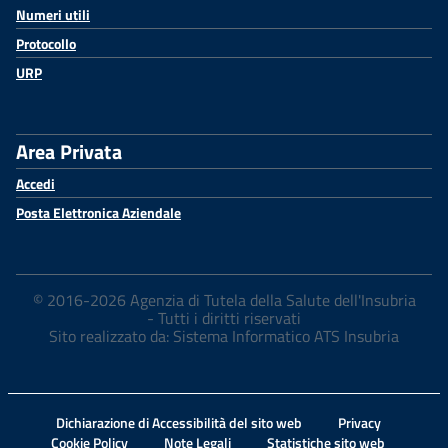
Numeri utili
Protocollo
URP
Area Privata
Accedi
Posta Elettronica Aziendale
© 2016-2026 Agenzia di Tutela della Salute dell'Insubria
- Tutti i diritti riservati
Sito realizzato da: Sistema Informatico ATS Insubria
Dichiarazione di Accessibilità del sito web
Privacy
Cookie Policy
Note Legali
Statistiche sito web