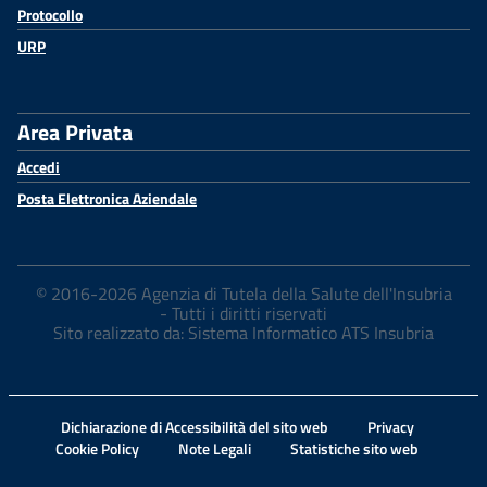
Protocollo
URP
Area Privata
Accedi
Posta Elettronica Aziendale
© 2016-2026 Agenzia di Tutela della Salute dell'Insubria
- Tutti i diritti riservati
Sito realizzato da: Sistema Informatico ATS Insubria
Dichiarazione di Accessibilità del sito web
Privacy
Cookie Policy
Note Legali
Statistiche sito web