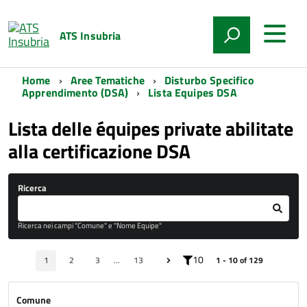
ATS Insubria
Home
Aree Tematiche
Disturbo Specifico
Apprendimento (DSA)
Lista Equipes DSA
Lista delle équipes private abilitate
alla certificazione DSA
Ricerca
Ricerca nei campi "Comune" e "Nome Equipe"
10
1
2
3
...
13
1 - 10 of 129
Comune