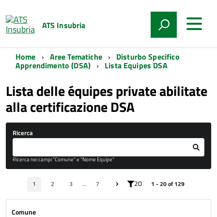
ATS Insubria
Home
Aree Tematiche
Disturbo Specifico
Apprendimento (DSA)
Lista Equipes DSA
Lista delle équipes private abilitate
alla certificazione DSA
Ricerca
Ricerca nei campi "Comune" e "Nome Equipe"
20
1
2
3
...
7
1 - 20 of 129
Comune